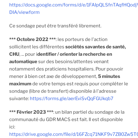
https://docs.google.com/forms/d/e/1FAIpQLSfnTAqfHQ
DIA/viewform
Ce sondage peut être transféré librement.
*** Octobre 2022 ***
: les porteurs de l'action
sollicitent les différentes
sociétés savantes de santé,
CHU
, ... pour i
dentifier / orienter la recherche en
automatique
sur des besoins/attentes venant
notamment des praticiens hospitaliers. Pour pouvoir
mener à bien cet axe de développement,
5 minutes
maximum
de votre temps est requis pour compléter le
sondage (libre de transfert) disponible à l'adresse
suivante:
https://forms.gle/aerEviSvQqFGUkqb7
*** Février 2023 ***
: un bilan partiel du sondage de la
communauté du GDR MACS est fait. Il est disponible
ici:
https://drive.google.com/file/d/16FZcq71NKF9v7ZB0Zw5