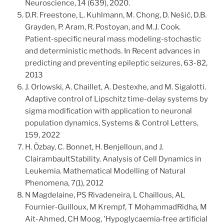
Neuroscience, 14 (639), 2020.
D.R. Freestone, L. Kuhlmann, M. Chong, D. Nešić, D.B.
Grayden, P. Aram, R. Postoyan, and M.J. Cook.
Patient-specific neural mass modeling-stochastic
and deterministic methods. In Recent advances in
predicting and preventing epileptic seizures, 63-82,
2013
J. Orlowski, A. Chaillet, A. Destexhe, and M. Sigalotti.
Adaptive control of Lipschitz time-delay systems by
sigma modification with application to neuronal
population dynamics, Systems & Control Letters,
159, 2022
H. Özbay, C. Bonnet, H. Benjelloun, and J.
ClairambaultStability. Analysis of Cell Dynamics in
Leukemia. Mathematical Modelling of Natural
Phenomena, 7(1), 2012
N Magdelaine, PS Rivadeneira, L Chaillous, AL
Fournier‐Guilloux, M Krempf, T MohammadRidha, M
Ait-Ahmed, CH Moog, 'Hypoglycaemia‐free artificial