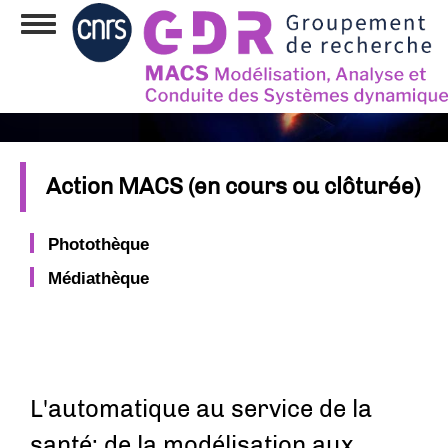
Aller
Toggle
au
navigation
contenu
principal
Action MACS (en cours ou clôturée)
Photothèque
Médiathèque
L'automatique au service de la
santé: de la modélisation aux