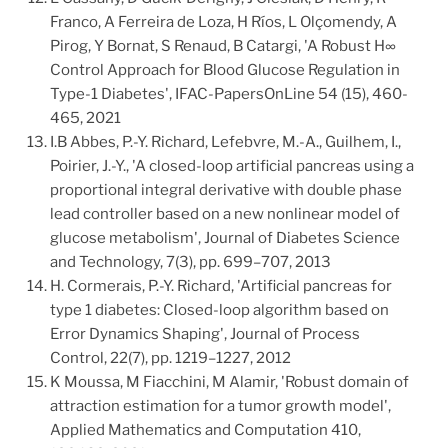
Franco, A Ferreira de Loza, H Ríos, L Olçomendy, A
Pirog, Y Bornat, S Renaud, B Catargi, 'A Robust H∞
Control Approach for Blood Glucose Regulation in
Type-1 Diabetes', IFAC-PapersOnLine 54 (15), 460-
465, 2021
I.B Abbes, P.-Y. Richard, Lefebvre, M.-A., Guilhem, I.,
Poirier, J.-Y., 'A closed-loop artificial pancreas using a
proportional integral derivative with double phase
lead controller based on a new nonlinear model of
glucose metabolism', Journal of Diabetes Science
and Technology, 7(3), pp. 699–707, 2013
H. Cormerais, P.-Y. Richard, 'Artificial pancreas for
type 1 diabetes: Closed-loop algorithm based on
Error Dynamics Shaping', Journal of Process
Control, 22(7), pp. 1219–1227, 2012
K Moussa, M Fiacchini, M Alamir, 'Robust domain of
attraction estimation for a tumor growth model',
Applied Mathematics and Computation 410,