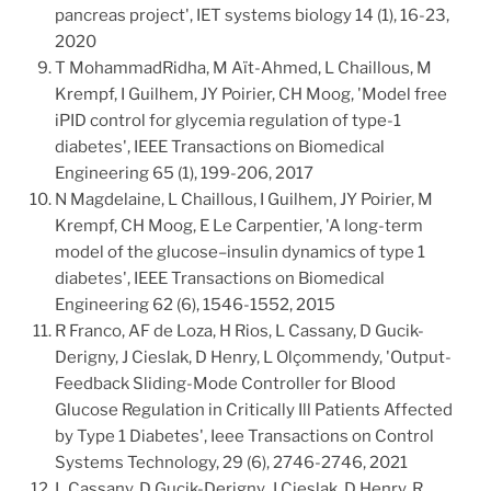
pancreas project', IET systems biology 14 (1), 16-23,
2020
T MohammadRidha, M Aït-Ahmed, L Chaillous, M
Krempf, I Guilhem, JY Poirier, CH Moog, 'Model free
iPID control for glycemia regulation of type-1
diabetes', IEEE Transactions on Biomedical
Engineering 65 (1), 199-206, 2017
N Magdelaine, L Chaillous, I Guilhem, JY Poirier, M
Krempf, CH Moog, E Le Carpentier, 'A long-term
model of the glucose–insulin dynamics of type 1
diabetes', IEEE Transactions on Biomedical
Engineering 62 (6), 1546-1552, 2015
R Franco, AF de Loza, H Rios, L Cassany, D Gucik-
Derigny, J Cieslak, D Henry, L Olçommendy, 'Output-
Feedback Sliding-Mode Controller for Blood
Glucose Regulation in Critically Ill Patients Affected
by Type 1 Diabetes', Ieee Transactions on Control
Systems Technology, 29 (6), 2746-2746, 2021
L Cassany, D Gucik-Derigny, J Cieslak, D Henry, R